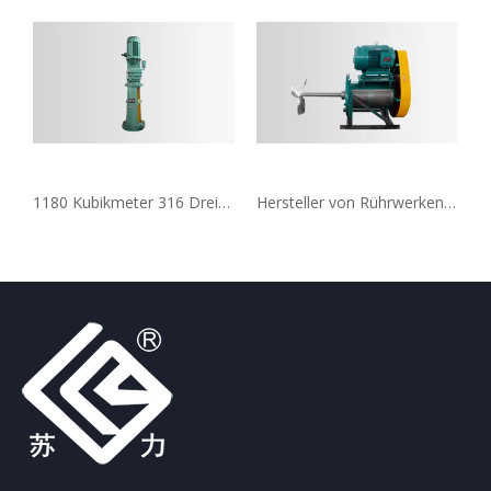
1180 Kubikmeter 316 Dreifachflügel-Propeller-Rührmischer
Hersteller von Rührwerken für Rauchgasentschwefelungstanks, kann individuell angepasst werden