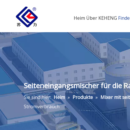
Heim
Über KEHENG
Finde
Seiteneingangsmischer für die 
Sie sind hier:
Heim
»
Produkte
»
Mixer mit sei
Stromverbrauch