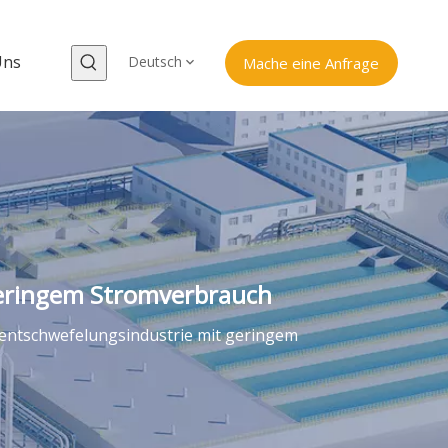
Uns
Deutsch
Mache eine Anfrage
geringem Stromverbrauch
entschwefelungsindustrie mit geringem