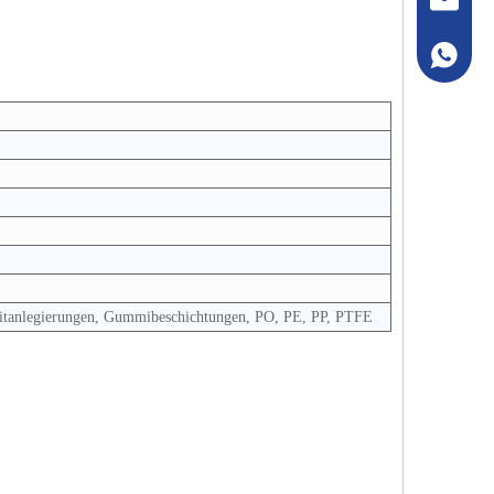
+86133
 Titanlegierungen, Gummibeschichtungen, PO, PE, PP, PTFE