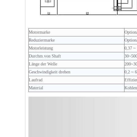
Motormarke
Option
Reduziermarke
Optio
Motorleistung
0,37 ~
Durchm.von Shaft
30~50
Länge der Welle
200~3
Geschwindigkeit drehen
0,2 ~ 
Laufrad
Effizie
Material
Kohlen