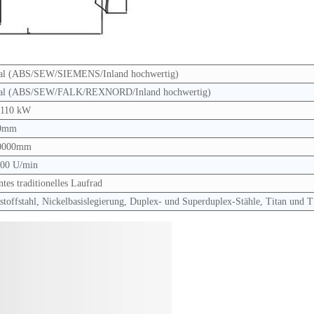
al (ABS/SEW/SIEMENS/Inland hochwertig)
nal (ABS/SEW/FALK/REXNORD/Inland hochwertig)
 110 kW
0mm
0000mm
600 U/min
ntes traditionelles Laufrad
stoffstahl, Nickelbasislegierung, Duplex- und Superduplex-Stähle, Titan und